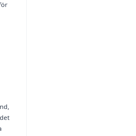
för
ind,
 det
a