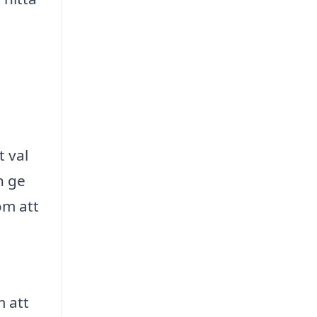
t val
n ge
om att
m att