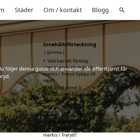
m
Städer
Om / kontakt
Blogg
Innehållsförteckning
gömma
1
Vad kan ett företag
som är specialiserat på
u följer denna guide och använder vår offerttjänst får
markis i Traryd hjälpa till
aryd.
med?
2
Få alltid minst 3
erbjudanden för markis i
Traryd
3
Få 3 erbjudanden för
markis i Traryd från
professionella företag
4
Hur mycket kostar
markis i Traryd?