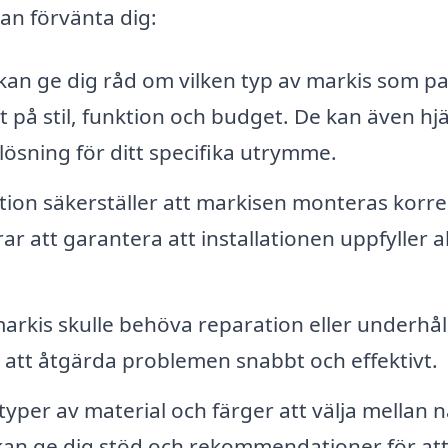
kan förvänta dig:
an ge dig råd om vilken typ av markis som p
t på stil, funktion och budget. De kan även hj
lösning för ditt specifika utrymme.
ation säkerställer att markisen monteras korre
r att garantera att installationen uppfyller al
rkis skulle behöva reparation eller underhål
ll att åtgärda problemen snabbt och effektivt.
 typer av material och färger att välja mellan n
kan ge dig stöd och rekommendationer för att