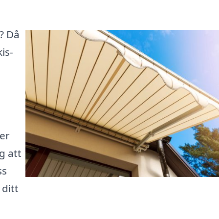
d? Då
is-
ler
g att
ss
ditt