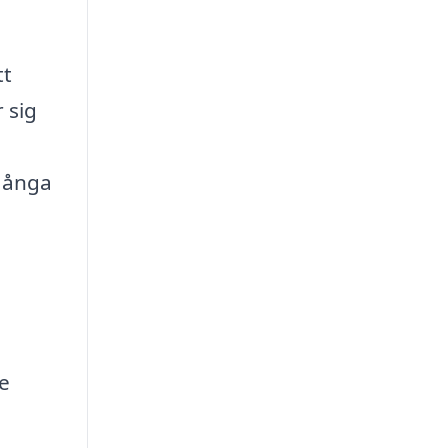
tt
 sig
 Många
e