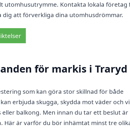
lt utomhusutrymme. Kontakta lokala företag 
lpa dig att förverkliga dina utomhusdrömmar.
iktelser
danden för markis i Traryd
estering som kan göra stor skillnad för både
s kan erbjuda skugga, skydda mot väder och v
 eller balkong. Men innan du tar ett beslut är
n. Här är varför du bör inhämtat minst tre olik