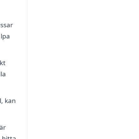
assar
älpa
kt
la
l, kan
är
 hitta