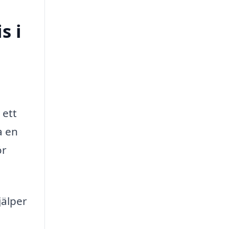
s i
 ett
a en
ör
jälper