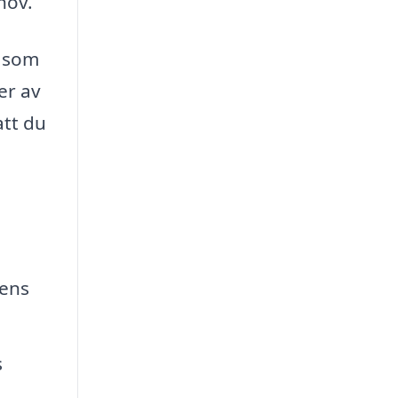
hov.
s som
er av
att du
lens
s