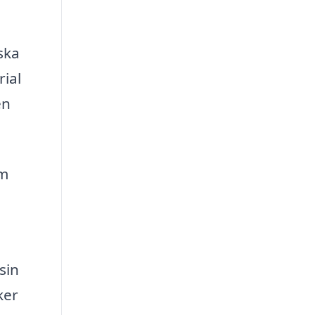
ska
ial
en
om
sin
ker