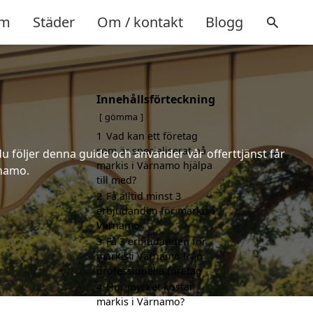
m
Städer
Om / kontakt
Blogg
Innehållsförteckning
gömma
1
Vad kan ett företag
som är specialiserat på
u följer denna guide och använder vår offerttjänst får
markis i Värnamo hjälpa
rnamo.
till med?
2
Få alltid minst 3
erbjudanden för markis i
Värnamo
3
Få 3 erbjudanden för
markis i Värnamo från
professionella företag
4
Hur mycket kostar
markis i Värnamo?