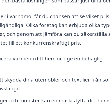
r den bästa lösningen som passar just dina be
r i Värnamo, får du chansen att se vilket pri
tillgängliga. Olika företag kan erbjuda olika typ
ter, och genom att jämföra kan du säkerställa 
et till ett konkurrenskraftigt pris.
cera värmen i ditt hem och ge en behaglig
 skydda dina utemöbler och textilier från so
ivslängd.
r och mönster kan en markis lyfta ditt hem