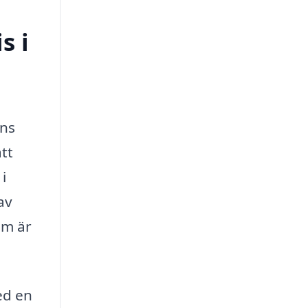
s i
ens
ätt
i
av
om är
ed en