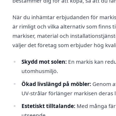
bestämmer dig för att köpa, så att du få
När du inhämtar erbjudanden för markise
är rimligt och vilka alternativ som finns 
markiser, material och installationstjäns
väljer det företag som erbjuder hög kvalit
Skydd mot solen:
En markis kan redu
utomhusmiljö.
Ökad livslängd på möbler:
Genom att
UV-strålar förlänger markisen deras l
Estetiskt tilltalande:
Med många färge
utseende.