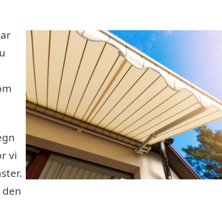
har
du
som
egn
r vi
ster.
a den