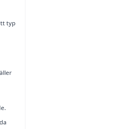
tt typ
äller
de.
uda