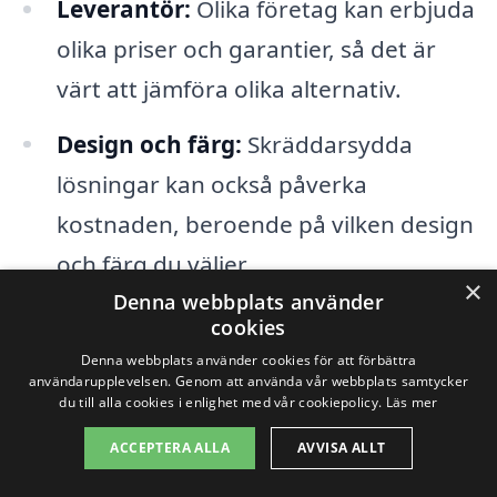
Leverantör:
Olika företag kan erbjuda
olika priser och garantier, så det är
värt att jämföra olika alternativ.
Design och färg:
Skräddarsydda
lösningar kan också påverka
kostnaden, beroende på vilken design
och färg du väljer.
×
Denna webbplats använder
cookies
Det är viktigt att ta sig tid att undersöka
Denna webbplats använder cookies för att förbättra
och jämföra olika tillverkare och
användarupplevelsen. Genom att använda vår webbplats samtycker
du till alla cookies i enlighet med vår cookiepolicy.
Läs mer
produkter för att hitta den bästa
ACCEPTERA ALLA
AVVISA ALLT
markisen som passar både dina behov
och din budget. Genom att använda