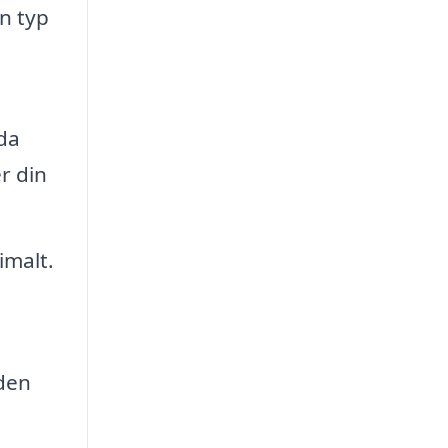
en typ
da
r din
imalt.
 den