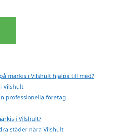
å markis i Vilshult hjälpa till med?
 Vilshult
ån professionella företag
rkis i Vilshult?
dra städer nära Vilshult