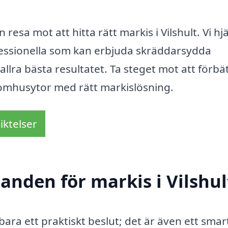
 resa mot att hitta rätt markis i Vilshult. Vi hj
ofessionella som kan erbjuda skräddarsydda
allra bästa resultatet. Ta steget mot att förbä
omhusytor med rätt markislösning.
iktelser
danden för markis i Vilshul
e bara ett praktiskt beslut; det är även ett smar