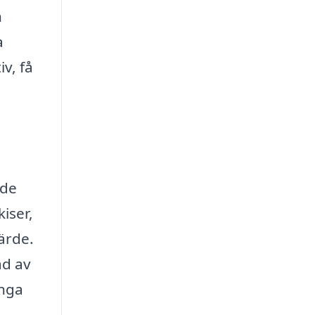
n
a
v, få
h
nde
kiser,
ärde.
ad av
änga