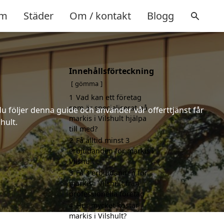
m
Städer
Om / kontakt
Blogg
Innehållsförteckning
gömma
1
Vad kan ett företag
som är specialiserat på
u följer denna guide och använder vår offerttjänst får
markis i Vilshult hjälpa
hult.
till med?
2
Få alltid minst 3
erbjudanden för markis i
Vilshult
3
Få 3 erbjudanden för
markis i Vilshult från
professionella företag
4
Hur mycket kostar
markis i Vilshult?