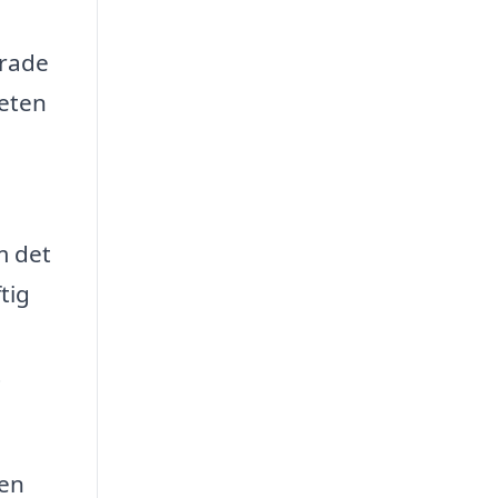
erade
heten
m det
tig
t
 en