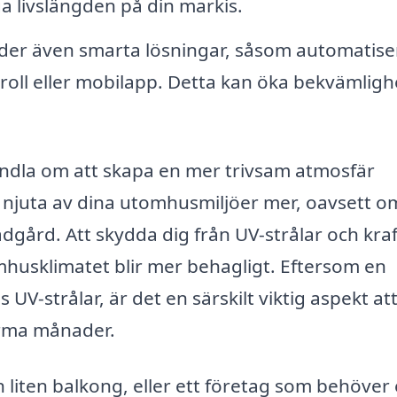
a livslängden på din markis.
uder även smarta lösningar, såsom automatis
troll eller mobilapp. Detta kan öka bekvämlig
 handla om att skapa en mer trivsam atmosfär
 njuta av dina utomhusmiljöer mer, oavsett o
dgård. Att skydda dig från UV-strålar och kraf
mhusklimatet blir mer behagligt. Eftersom en
 UV-strålar, är det en särskilt viktig aspekt at
arma månader.
n liten balkong, eller ett företag som behöver