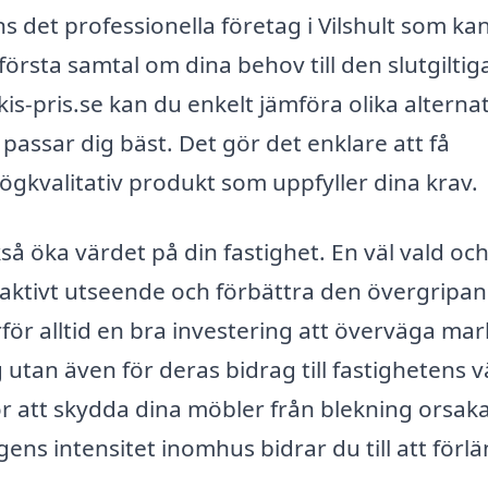
ns det professionella företag i Vilshult som ka
första samtal om dina behov till den slutgiltig
s-pris.se kan du enkelt jämföra olika alternati
 passar dig bäst. Det gör det enklare att få
ögkvalitativ produkt som uppfyller dina krav.
ckså öka värdet på din fastighet. En väl vald oc
traktivt utseende och förbättra den övergripa
ärför alltid en bra investering att överväga mar
utan även för deras bidrag till fastighetens v
r att skydda dina möbler från blekning orsak
ens intensitet inomhus bidrar du till att förl