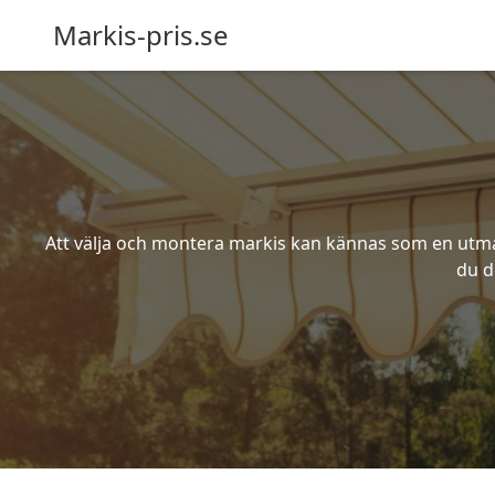
Markis-pris.se
Att välja och montera markis kan kännas som en utmani
du d