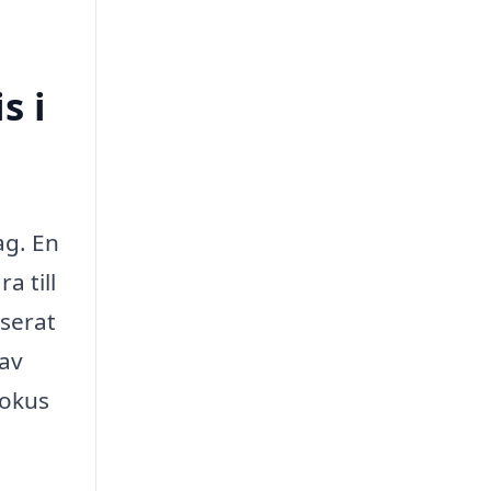
s i
ag. En
a till
iserat
 av
fokus