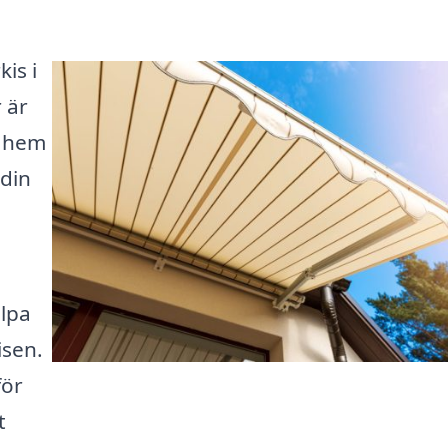
is i
 är
t hem
 din
älpa
isen.
för
t