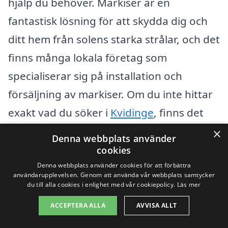
hjälp du behöver. Markiser är en
fantastisk lösning för att skydda dig och
ditt hem från solens starka strålar, och det
finns många lokala företag som
specialiserar sig på installation och
försäljning av markiser. Om du inte hittar
exakt vad du söker i
Kvidinge
, finns det
flera närliggande städer där du kan få
×
Denna webbplats använder
professionell hjälp.
cookies
Denna webbplats använder cookies för att förbättra
användarupplevelsen. Genom att använda vår webbplats samtycker
Några av städerna du kan överväga
du till alla cookies i enlighet med vår cookiepolicy.
Läs mer
inkluderar:
ACCEPTERA ALLA
AVVISA ALLT