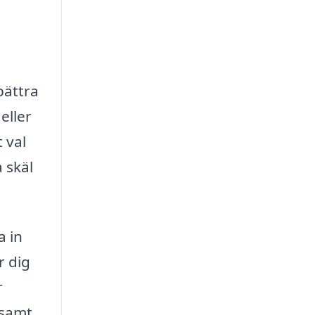
bättra
eller
 val
 skäl
a in
r dig
r
 samt