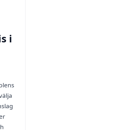
s i
olens
välja
nslag
er
ch