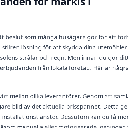
danden för markis i
ett beslut som många husägare gör för att för
 stilren lösning för att skydda dina utemöbler 
solens strålar och regn. Men innan du gör ditt
a erbjudanden från lokala företag. Här är några
värt mellan olika leverantörer. Genom att saml
gare bild av det aktuella prisspannet. Detta ge
h installationstjänster. Dessutom kan du få me
 såsom manuella eller motoriserade lösningar,