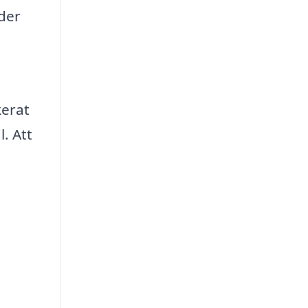
der
kerat
. Att