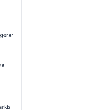
ngerar
ka
arkis