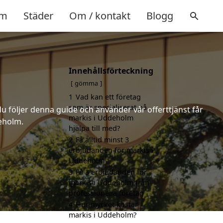
m
Städer
Om / kontakt
Blogg
Innehållsförteckning
gömma
1
Vad kan ett företag
som är specialiserat på
u följer denna guide och använder vår offerttjänst får
markis i Uddeholm
deholm.
hjälpa till med?
2
Få alltid minst 3
erbjudanden för markis i
Uddeholm
3
Få 3 erbjudanden för
markis i Uddeholm från
professionella företag
4
Hur mycket kostar
markis i Uddeholm?