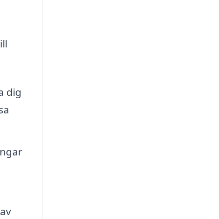
ll
a dig
ssa
ingar
 av