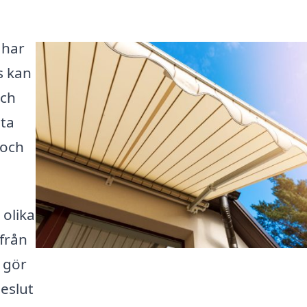
 har
is kan
och
sta
 och
 olika
från
 gör
beslut