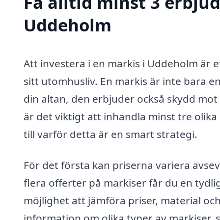
Få alltid minst 3 erbju
Uddeholm
Att investera i en markis i Uddeholm är 
sitt utomhusliv. En markis är inte bara en
din altan, den erbjuder också skydd mot 
är det viktigt att inhandla minst tre olik
till varför detta är en smart strategi.
För det första kan priserna variera avse
flera offerter på markiser får du en tydli
möjlighet att jämföra priser, material oc
information om olika typer av markiser,