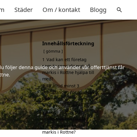
m
Städer
Om / kontakt
Blogg
Innehållsförteckning
gömma
1
Vad kan ett företag
som är specialiserat på
u följer denna guide och använder vår offerttjänst får
markis i Rottne hjälpa till
ttne.
med?
2
Få alltid minst 3
erbjudanden för markis i
Rottne
3
Få 3 erbjudanden för
markis i Rottne från
professionella företag
4
Hur mycket kostar
markis i Rottne?