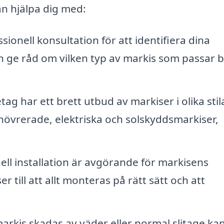
n hjälpa dig med:
sionell konsultation för att identifiera dina
n ge råd om vilken typ av markis som passar b
g har ett brett utbud av markiser i olika stil
növrerade, elektriska och solskyddsmarkiser,
ll installation är avgörande för markisens
 till att allt monteras på rätt sätt och att
rkis skadas av väder eller normal slitage ka