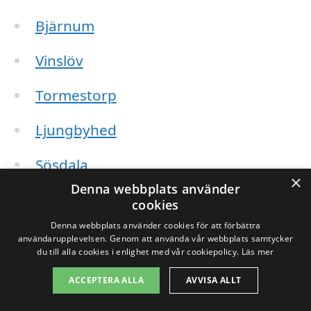
Bjärnum
Vinslöv
Tormestorp
Ljungbyhed
Sösdala
×
Denna webbplats använder
Vittsjö
cookies
Denna webbplats använder cookies för att förbättra
Skånes Fagerhult
användarupplevelsen. Genom att använda vår webbplats samtycker
du till alla cookies i enlighet med vår cookiepolicy.
Läs mer
Broby
ACCEPTERA ALLA
AVVISA ALLT
Hörby