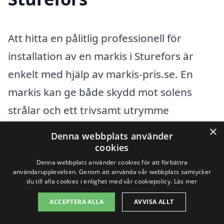
Att hitta en pålitlig professionell för
installation av en markis i Sturefors är
enkelt med hjälp av markis-pris.se. En
markis kan ge både skydd mot solens
strålar och ett trivsamt utrymme
utomhus. Oavsett om du behöver en
×
Denna webbplats använder
vertikal markis, en solsegel eller en
cookies
terassmarkis, kan vår plattform hjälpa dig
Denna webbplats använder cookies för att förbättra
användarupplevelsen. Genom att använda vår webbplats samtycker
att få kontakt med erfarna hantverkare
du till alla cookies i enlighet med vår cookiepolicy.
Läs mer
som kan bistå dig med allt från val av
ACCEPTERA ALLA
AVVISA ALLT
material till installation.