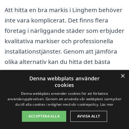
Att hitta en bra markis i Linghem behöver
inte vara komplicerat. Det finns flera
företag i närliggande städer som erbjuder
kvalitativa markiser och professionella
installationstjänster. Genom att jämföra
olika alternativ kan du hitta det bästa
erbjudandet som passar dina behov och
×
Denna webbplats använder
din budget. Här är några av städerna där
cookies
du kan leta efter hälp med markiser:
Denna webbplats använder cookies för att förbättra
användarupplevelsen. Genom att använda vår webbplats samtycker
du till alla cookies i enlighet med vår cookiepolicy.
Läs mer
Linköping
ACCEPTERA ALLA
AVVISA ALLT
Berg