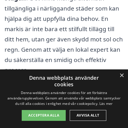
tillgängliga i närliggande städer som kan
hjälpa dig att uppfylla dina behov. En
markis är inte bara ett stilfullt tillägg till
ditt hem, utan ger även skydd mot sol och
regn. Genom att välja en lokal expert kan
du säkerställa en smidig och effektiv
process.
×
Denna webbplats använder
cookies
Några av de närliggande städerna där du
Denna webbplats använder cookies för att förbättra
kan hitta professionella företag som
användarupplevelsen. Genom att använda vår webbplats samtycker
du till alla cookies i enlighet med vår cookiepolicy.
Läs mer
erbjuder markistjänster inkluderar:
ACCEPTERA ALLA
AVVISA ALLT
Korså