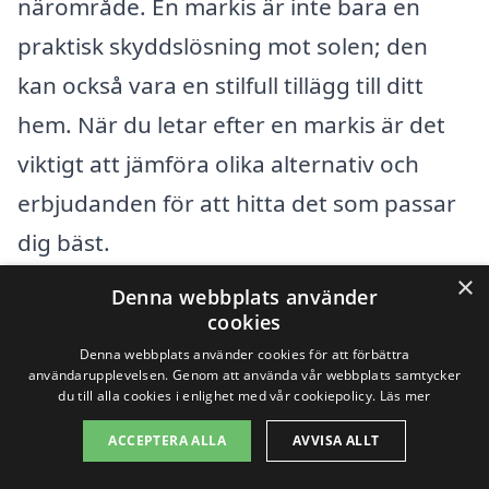
närområde. En markis är inte bara en
praktisk skyddslösning mot solen; den
kan också vara en stilfull tillägg till ditt
hem. När du letar efter en markis är det
viktigt att jämföra olika alternativ och
erbjudanden för att hitta det som passar
dig bäst.
×
Denna webbplats använder
Om du inte hittar det du söker direkt i
cookies
Matfors, kan det vara värt att kolla i
Denna webbplats använder cookies för att förbättra
användarupplevelsen. Genom att använda vår webbplats samtycker
närliggande städer. Här är några städer
du till alla cookies i enlighet med vår cookiepolicy.
Läs mer
där du också kan hitta erfarna företag
ACCEPTERA ALLA
AVVISA ALLT
som utför markisar: