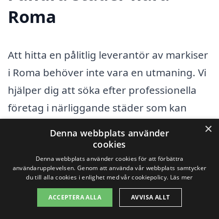
Roma
Att hitta en pålitlig leverantör av markiser
i Roma behöver inte vara en utmaning. Vi
hjälper dig att söka efter professionella
företag i närliggande städer som kan
erbjuda ett brett utbud av markiser,
×
Denna webbplats använder
anpassade efter dina behov. Markiser är
cookies
inte bara en funktionell lösning för att
Denna webbplats använder cookies för att förbättra
användarupplevelsen. Genom att använda vår webbplats samtycker
skydda mot solens strålar, utan de kan
du till alla cookies i enlighet med vår cookiepolicy.
Läs mer
också ge ditt hem ett estetiskt lyft.
ACCEPTERA ALLA
AVVISA ALLT
Oavsett om du letar efter en traditionell