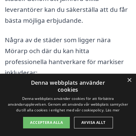
leverantörer kan du säkerställa att du får
bästa möjliga erbjudande.
Några av de städer som ligger nära
Mörarp och där du kan hitta
professionella hantverkare för markiser
inkluderar:
×
Denna webbplats använder
cookies
Helsingborg
Denna webbplats använder cookies för att förbättra
användarupplevelsen. Genom att använda vår webbplats samtycker
Röstånga
du till alla cookies i enlighet med vår cookiepolicy.
Läs mer
Ödåkra
ACCEPTERA ALLA
AVVISA ALLT