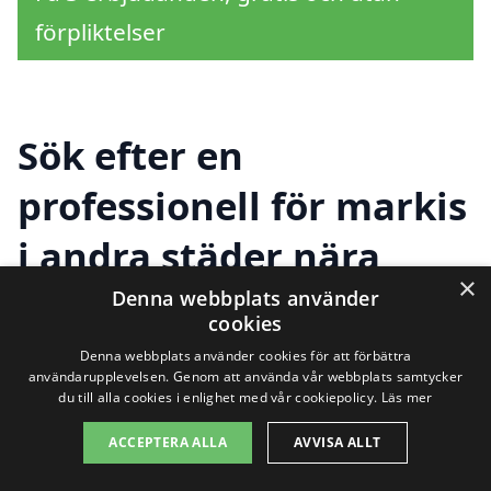
förpliktelser
Sök efter en
professionell för markis
i andra städer nära
×
Kulltorp
Denna webbplats använder
cookies
Denna webbplats använder cookies för att förbättra
användarupplevelsen. Genom att använda vår webbplats samtycker
Att hitta rätt företag för att installera en
du till alla cookies i enlighet med vår cookiepolicy.
Läs mer
markis i Kulltorp kan kännas
ACCEPTERA ALLA
AVVISA ALLT
överväldigande. Men det behöver det inte