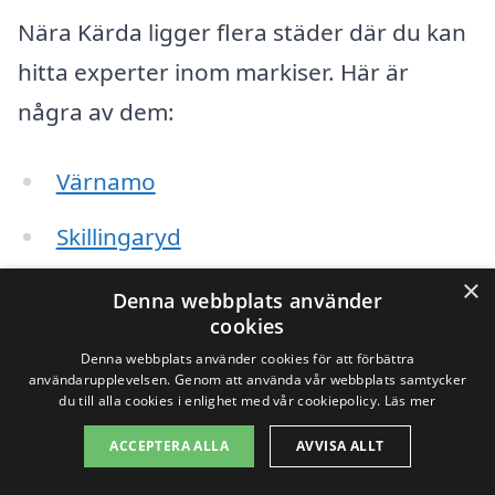
Nära Kärda ligger flera städer där du kan
hitta experter inom markiser. Här är
några av dem:
Värnamo
Skillingaryd
×
Horda
Denna webbplats använder
cookies
Bredaryd
Denna webbplats använder cookies för att förbättra
användarupplevelsen. Genom att använda vår webbplats samtycker
Nydala
du till alla cookies i enlighet med vår cookiepolicy.
Läs mer
ACCEPTERA ALLA
AVVISA ALLT
Forsheda