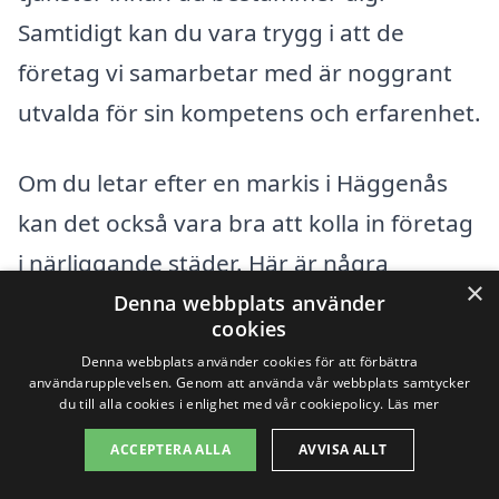
Samtidigt kan du vara trygg i att de
företag vi samarbetar med är noggrant
utvalda för sin kompetens och erfarenhet.
Om du letar efter en markis i Häggenås
kan det också vara bra att kolla in företag
i närliggande städer. Här är några
×
alternativ som kan vara av intresse:
Denna webbplats använder
cookies
Denna webbplats använder cookies för att förbättra
Östersund
användarupplevelsen. Genom att använda vår webbplats samtycker
du till alla cookies i enlighet med vår cookiepolicy.
Läs mer
Krokom
ACCEPTERA ALLA
AVVISA ALLT
Frösön