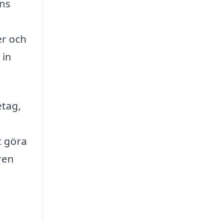
nns
er och
 in
etag,
t göra
ren