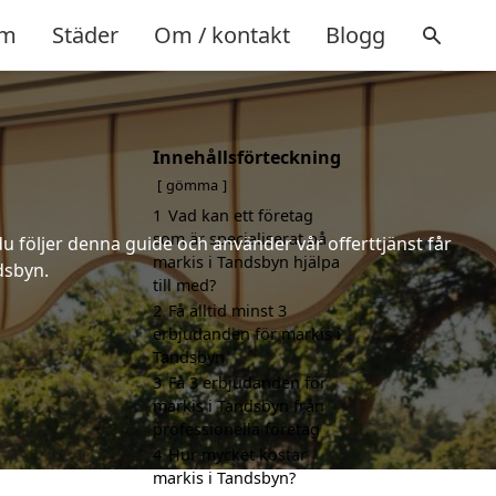
m
Städer
Om / kontakt
Blogg
Innehållsförteckning
gömma
1
Vad kan ett företag
som är specialiserat på
u följer denna guide och använder vår offerttjänst får
markis i Tandsbyn hjälpa
dsbyn.
till med?
2
Få alltid minst 3
erbjudanden för markis i
Tandsbyn
3
Få 3 erbjudanden för
markis i Tandsbyn från
professionella företag
4
Hur mycket kostar
markis i Tandsbyn?