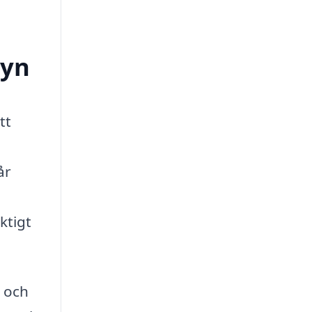
byn
tt
år
ktigt
s och