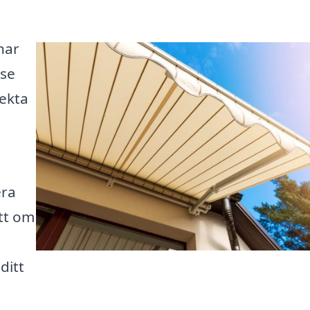
har
.se
fekta
era
ett om
ditt