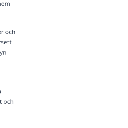
 hem
er och
vsett
byn
a
t och