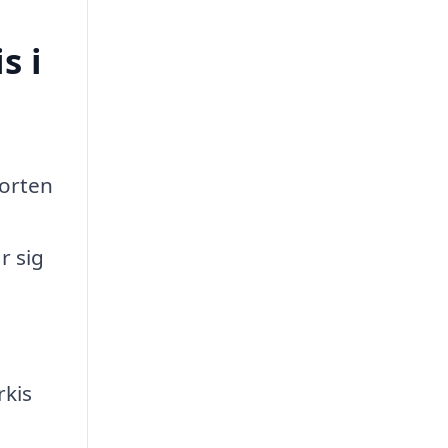
s i
forten
a
r sig
rkis