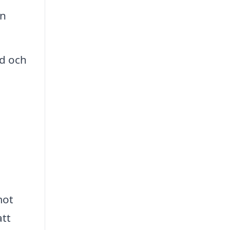
en
ad och
mot
att