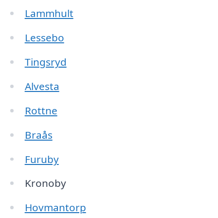
Lammhult
Lessebo
Tingsryd
Alvesta
Rottne
Braås
Furuby
Kronoby
Hovmantorp