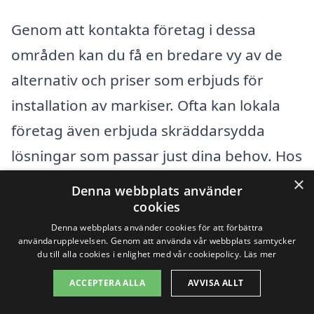
Genom att kontakta företag i dessa
områden kan du få en bredare vy av de
alternativ och priser som erbjuds för
installation av markiser. Ofta kan lokala
företag även erbjuda skräddarsydda
lösningar som passar just dina behov. Hos
markis-pris.se finns det ingen tidsgräns
×
Denna webbplats använder
eller begränsning för hur många offerter
cookies
du kan begära, så ta dig tid att jämföra
Denna webbplats använder cookies för att förbättra
användarupplevelsen. Genom att använda vår webbplats samtycker
och välja det bästa alternativet för din
du till alla cookies i enlighet med vår cookiepolicy.
Läs mer
situation.
ACCEPTERA ALLA
AVVISA ALLT