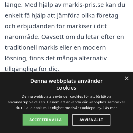
länge. Med hjälp av markis-pris.se kan du
enkelt få hjälp att jämföra olika företag
och erbjudanden för markiser i ditt
närområde. Oavsett om du letar efter en
traditionell markis eller en modern
lösning, finns det många alternativ
tillgängliga för dig.
×
Denna webbplats använder
När du söker efter en markis i Veddige
cookies
Denna webbplats använder cookies för att förbättra
kan det vara bra att även utforska företag
användarupplevelsen. Genom att använda vår webbplats samtycker
i närliggande städer. Här är några städer
du till alla cookies i enlighet med vår cookiepolicy.
Läs mer
där du kan hitta kvalificerade
ACCEPTERA ALLA
AVVISA ALLT
leverantörer av markiser: