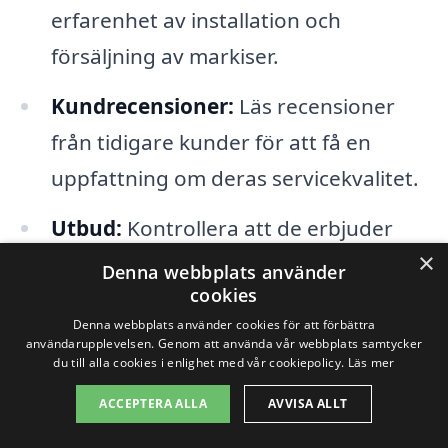
erfarenhet av installation och
försäljning av markiser.
Kundrecensioner:
Läs recensioner
från tidigare kunder för att få en
uppfattning om deras servicekvalitet.
Utbud:
Kontrollera att de erbjuder
×
olika typer av markiser, inklusive
Denna webbplats använder
cookies
solskydd, markiser i olika material och
Denna webbplats använder cookies för att förbättra
färger.
användarupplevelsen. Genom att använda vår webbplats samtycker
du till alla cookies i enlighet med vår cookiepolicy.
Läs mer
Prisförslag:
Begär flera prisförslag
ACCEPTERA ALLA
AVVISA ALLT
från olika företag så att du kan