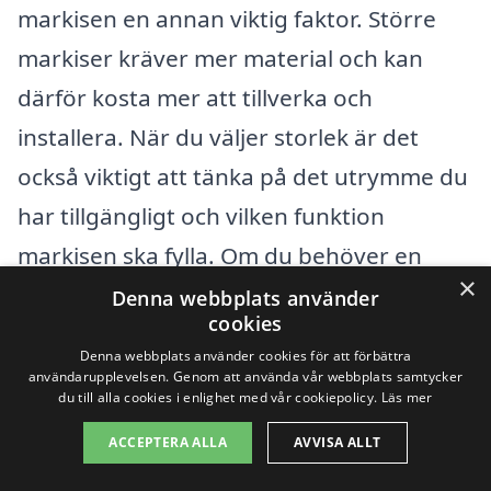
markisen en annan viktig faktor. Större
markiser kräver mer material och kan
därför kosta mer att tillverka och
installera. När du väljer storlek är det
också viktigt att tänka på det utrymme du
har tillgängligt och vilken funktion
markisen ska fylla. Om du behöver en
×
markis som skyddar en stor altan eller en
Denna webbplats använder
cookies
liten balkong kommer priset sannolikt att
Denna webbplats använder cookies för att förbättra
skilja sig åt.
användarupplevelsen. Genom att använda vår webbplats samtycker
du till alla cookies i enlighet med vår cookiepolicy.
Läs mer
Typ av markis:
Det finns många typer
ACCEPTERA ALLA
AVVISA ALLT
av markiser, inklusive vevade,