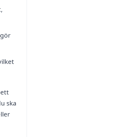
,
 gör
ilket
ett
du ska
ller