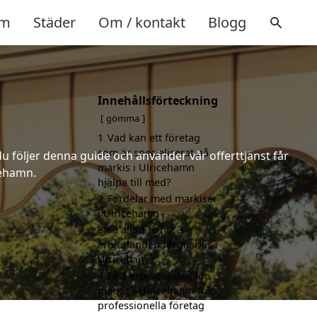
m
Städer
Om / kontakt
Blogg
Innehållsförteckning
gömma
1
Vad kan ett företag
som är specialiserat på
u följer denna guide och använder vår offerttjänst får
markis i Ulricehamn
cehamn.
hjälpa till med?
2
Fördelar med markiser
i Ulricehamn
3
Få alltid minst 3
erbjudanden för markis i
Ulricehamn
4
Få 3 erbjudanden för
markis i Ulricehamn från
professionella företag