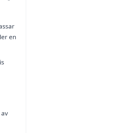
assar
ler en
is
 av