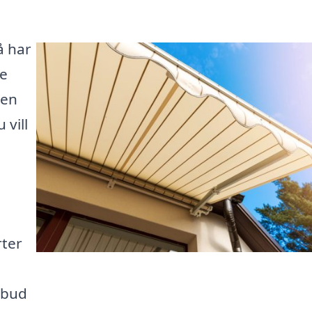
å har
se
ven
 vill
rter
utbud