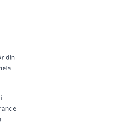
ör din
hela
i
erande
h