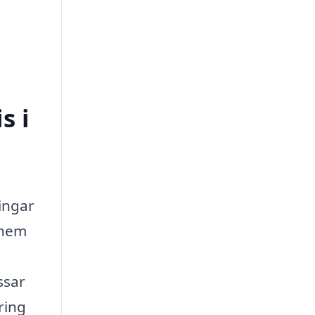
s i
ingar
 hem
.
ssar
ring