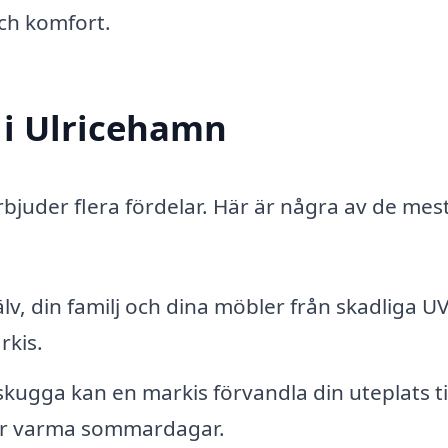
och komfort.
 i Ulricehamn
bjuder flera fördelar. Här är några av de mes
lv, din familj och dina möbler från skadliga UV
rkis.
ugga kan en markis förvandla din uteplats til
der varma sommardagar.