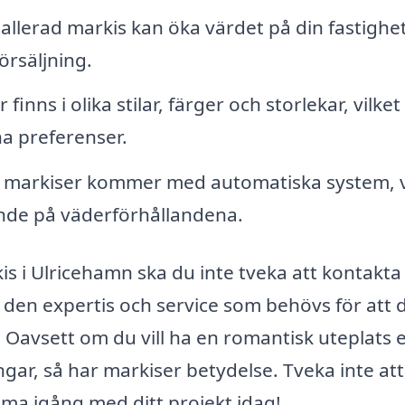
allerad markis kan öka värdet på din fastighet
örsäljning.
finns i olika stilar, färger och storlekar, vilket
na preferenser.
arkiser kommer med automatiska system, v
ende på väderförhållandena.
s i Ulricehamn ska du inte tveka att kontakta 
g den expertis och service som behövs för att 
 Oavsett om du vill ha en romantisk uteplats e
ngar, så har markiser betydelse. Tveka inte att
mma igång med ditt projekt idag!