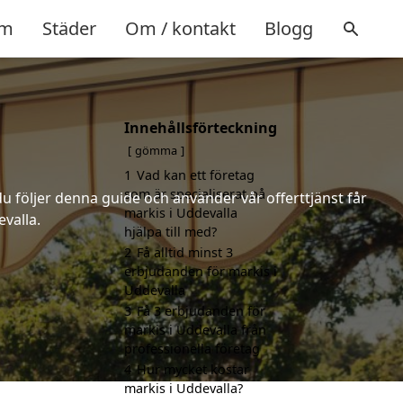
m
Städer
Om / kontakt
Blogg
Innehållsförteckning
gömma
1
Vad kan ett företag
som är specialiserat på
u följer denna guide och använder vår offerttjänst får
markis i Uddevalla
valla.
hjälpa till med?
2
Få alltid minst 3
erbjudanden för markis i
Uddevalla
3
Få 3 erbjudanden för
markis i Uddevalla från
professionella företag
4
Hur mycket kostar
markis i Uddevalla?