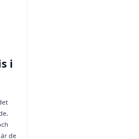
s i
det
de.
och
där de