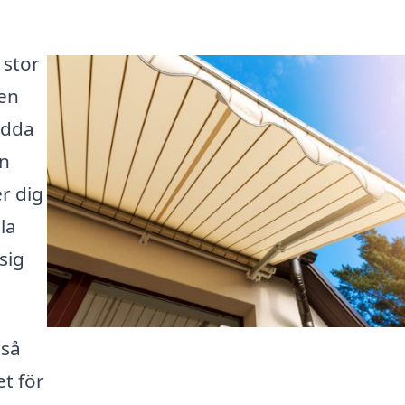
 stor
den
ydda
in
r dig
la
sig
 så
et för