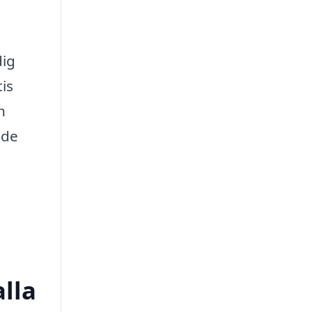
dig
tis
n
nde
alla