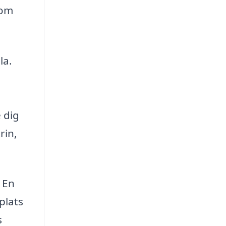
som
la.
 dig
rin,
. En
plats
s