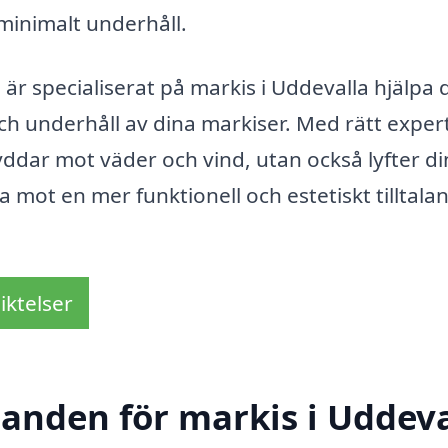
 minimalt underhåll.
r specialiserat på markis i Uddevalla hjälpa 
 och underhåll av dina markiser. Med rätt exper
yddar mot väder och vind, utan också lyfter di
a mot en mer funktionell och estetiskt tilltala
iktelser
danden för markis i Uddev