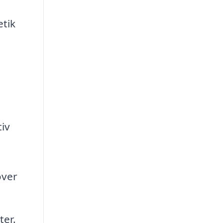
etik
tiv
över
.
ter.