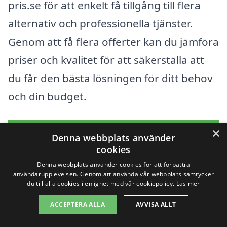
pris.se för att enkelt få tillgång till flera
alternativ och professionella tjänster.
Genom att få flera offerter kan du jämföra
priser och kvalitet för att säkerställa att
du får den bästa lösningen för ditt behov
och din budget.
×
Få 3 erbjudanden, gratis och utan
Denna webbplats använder
cookies
förpliktelser
Denna webbplats använder cookies för att förbättra
användarupplevelsen. Genom att använda vår webbplats samtycker
du till alla cookies i enlighet med vår cookiepolicy.
Läs mer
Sök efter en
ACCEPTERA ALLA
AVVISA ALLT