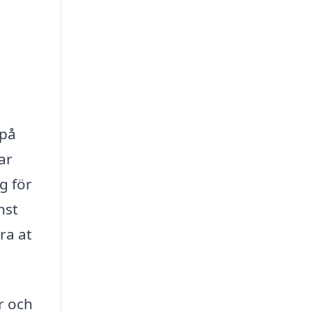
 på
ar
g för
nst
ra at
r och