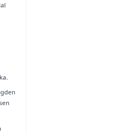
al
ka.
ängden
isen
a