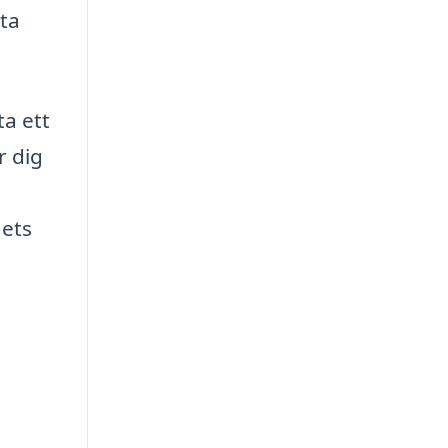
tta
a ett
r dig
gets
e