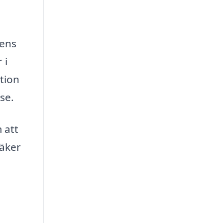
nens
 i
tion
se.
 att
säker