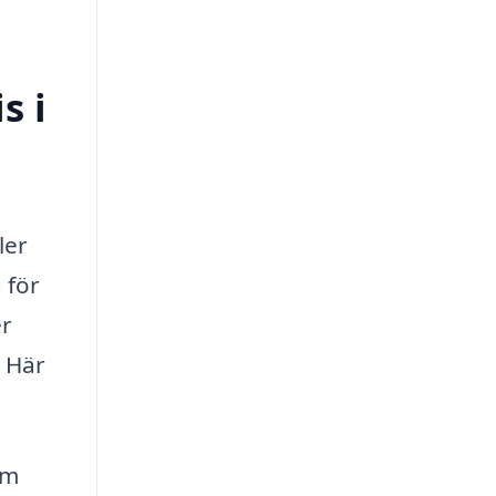
s i
ler
 för
er
. Här
om