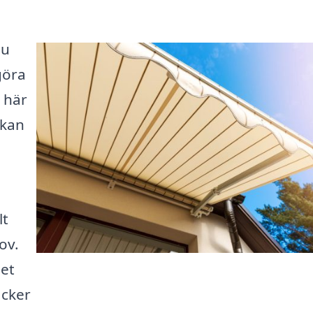
Du
göra
r här
 kan
lt
ov.
get
acker