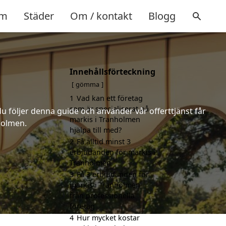
m
Städer
Om / kontakt
Blogg
Innehållsförteckning
gömma
1
Vad kan ett företag
som är specialiserat på
u följer denna guide och använder vår offerttjänst får
markis i Tranholmen
holmen.
hjälpa till med?
2
Få alltid minst 3
erbjudanden för markis i
Tranholmen
3
Få 3 erbjudanden för
markis i Tranholmen
från professionella
företag
4
Hur mycket kostar