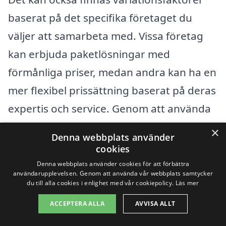
baserat på det specifika företaget du
väljer att samarbeta med. Vissa företag
kan erbjuda paketlösningar med
förmånliga priser, medan andra kan ha en
mer flexibel prissättning baserat på deras
expertis och service. Genom att använda
markis-pris.se kan du enkelt jämföra
×
Denna webbplats använder
priser och få flera offerter från olika
cookies
leverantörer i Tösse. På så sätt kan du
Denna webbplats använder cookies för att förbättra
användarupplevelsen. Genom att använda vår webbplats samtycker
hitta den bästa lösningen som passar
du till alla cookies i enlighet med vår cookiepolicy.
Läs mer
både din budget och dina behov.
ACCEPTERA ALLA
AVVISA ALLT