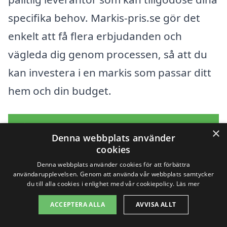
specifika behov. Markis-pris.se gör det
enkelt att få flera erbjudanden och
vägleda dig genom processen, så att du
kan investera i en markis som passar ditt
hem och din budget.
Få 3 erbjudanden, gratis och utan
×
Denna webbplats använder
förpliktelser
cookies
Denna webbplats använder cookies för att förbättra
användarupplevelsen. Genom att använda vår webbplats samtycker
du till alla cookies i enlighet med vår cookiepolicy.
Läs mer
Sök efter en
ACCEPTERA ALLA
AVVISA ALLT
professionell för markis