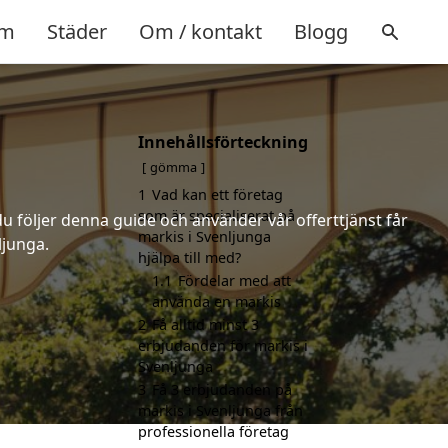
m
Städer
Om / kontakt
Blogg
Innehållsförteckning
gömma
1
Vad kan ett företag
som är specialiserat på
u följer denna guide och använder vår offerttjänst får
markis i Svenljunga
ljunga.
hjälpa till med?
1.1
Fördelar med att
använda en markis
2
Få alltid minst 3
erbjudanden för markis i
Svenljunga
3
Få 3 erbjudanden på
markis i Svenljunga från
professionella företag