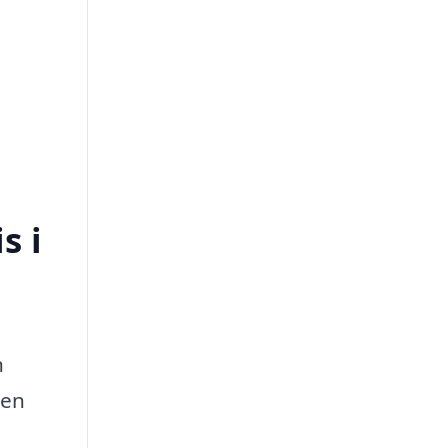
s i
h
 en