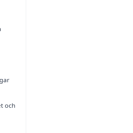
a
ngar
et och