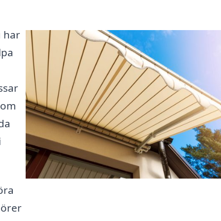
u har
älpa
ssar
r om
dda
i
öra
törer