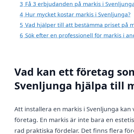
3
Få 3 erbjudanden på markis i Svenljunga
4
Hur mycket kostar markis i Svenljunga?
5
Vad hjälper till att bestämma priset på 
6
Sök efter en professionell för markis i 
Vad kan ett företag som
Svenljunga hjälpa till
Att installera en markis i Svenljunga kan
företag. En markis är inte bara en esteti
rad praktiska fördelar. Det finns flera f