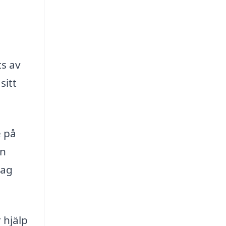
ts av
sitt
e på
en
tag
 hjälp