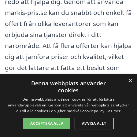
redo att hjälpa dig. Genom att använda
markis-pris.se kan du snabbt och enkelt få
offert från olika leverantörer som kan
erbjuda sina tjänster direkt i ditt
närområde. Att få flera offerter kan hjälpa
dig att jämföra priser och kvalitet, vilket
gör det lättare att fatta ett beslut som
passar dina behov och din budget.
×
Denna webbplats använder
cookies
Några av de städer som ligger nära
Denna webbplats använder cookies för att förbättra
användarupplevelsen. Genom att använda vår webbplats samtycker
Strandskogen, där du kan hitta
du till alla cookies i enlighet med vår cookiepolicy.
Läs mer
professionella för markisinstallationer,
ACCEPTERA ALLA
AVVISA ALLT
inkluderar: