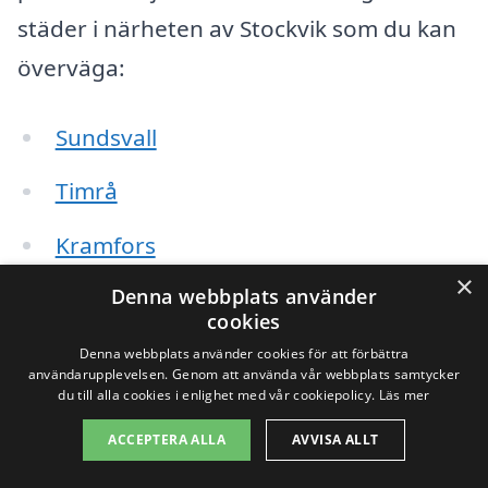
städer i närheten av Stockvik som du kan
överväga:
Sundsvall
Timrå
Kramfors
×
Denna webbplats använder
Härnösand
cookies
Bjästa
Denna webbplats använder cookies för att förbättra
användarupplevelsen. Genom att använda vår webbplats samtycker
du till alla cookies i enlighet med vår cookiepolicy.
Läs mer
Njurunda
ACCEPTERA ALLA
AVVISA ALLT
Bergsåker