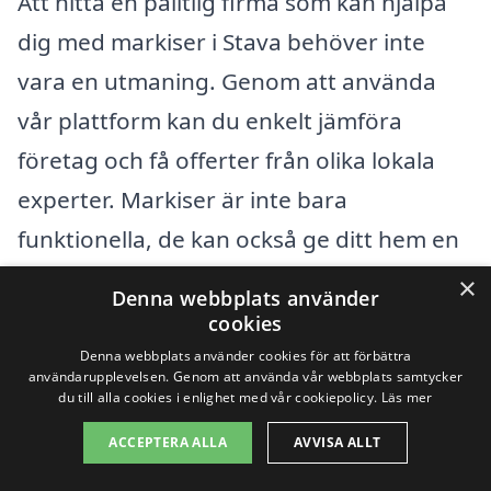
Att hitta en pålitlig firma som kan hjälpa
dig med markiser i Stava behöver inte
vara en utmaning. Genom att använda
vår plattform kan du enkelt jämföra
företag och få offerter från olika lokala
experter. Markiser är inte bara
funktionella, de kan också ge ditt hem en
ästetisk uppgradering. Oavsett om du
×
Denna webbplats använder
behöver en markis för din terrass,
cookies
balkong eller fönster, finns det många
Denna webbplats använder cookies för att förbättra
användarupplevelsen. Genom att använda vår webbplats samtycker
alternativ tillgängliga.
du till alla cookies i enlighet med vår cookiepolicy.
Läs mer
ACCEPTERA ALLA
AVVISA ALLT
Förutom Stava finns det flera närliggande