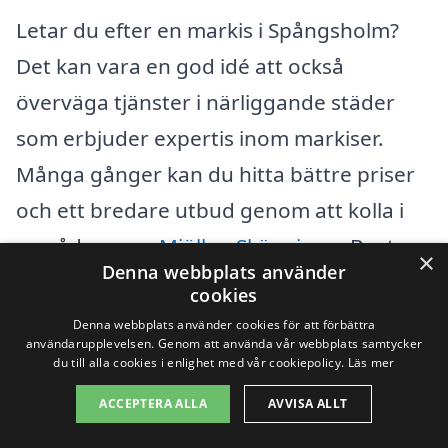
Letar du efter en markis i Spångsholm?
Det kan vara en god idé att också
överväga tjänster i närliggande städer
som erbjuder expertis inom markiser.
Många gånger kan du hitta bättre priser
och ett bredare utbud genom att kolla i
områden som
Mjölby
,
Skänninge
, Baxter,
×
Denna webbplats använder
Vadstena
, Håkantorp, och
Ödeshög
. På
cookies
markis-pris.se kan du enkelt få
Denna webbplats använder cookies för att förbättra
användarupplevelsen. Genom att använda vår webbplats samtycker
offertförslag från kvalificerade företag i
du till alla cookies i enlighet med vår cookiepolicy.
Läs mer
dessa områden.
ACCEPTERA ALLA
AVVISA ALLT