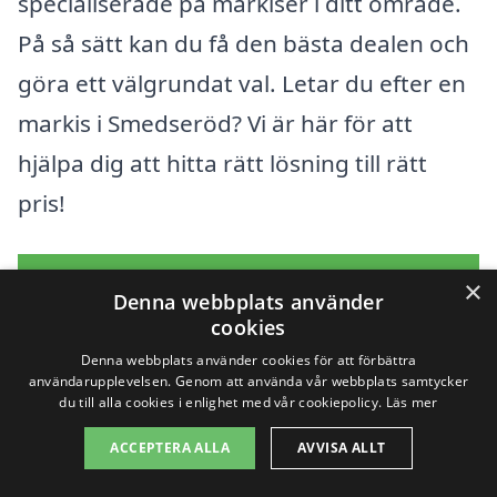
specialiserade på markiser i ditt område.
På så sätt kan du få den bästa dealen och
göra ett välgrundat val. Letar du efter en
markis i Smedseröd? Vi är här för att
hjälpa dig att hitta rätt lösning till rätt
pris!
Få 3 erbjudanden, gratis och utan
×
Denna webbplats använder
förpliktelser
cookies
Denna webbplats använder cookies för att förbättra
användarupplevelsen. Genom att använda vår webbplats samtycker
du till alla cookies i enlighet med vår cookiepolicy.
Läs mer
Sök efter en
ACCEPTERA ALLA
AVVISA ALLT