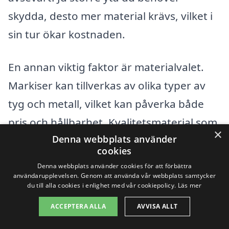
skydda, desto mer material krävs, vilket i
sin tur ökar kostnaden.
En annan viktig faktor är materialvalet.
Markiser kan tillverkas av olika typer av
tyg och metall, vilket kan påverka både
pris och hållbarhet. Kvalitetsmaterial som
×
Denna webbplats använder
är resistenta mot UV-strålar och
cookies
väderpåverkan kan kosta mer initialt, men
Denna webbplats använder cookies för att förbättra
kan spara dig pengar på lång sikt genom
användarupplevelsen. Genom att använda vår webbplats samtycker
du till alla cookies i enlighet med vår cookiepolicy.
Läs mer
att vara mindre benägna att slitas ut eller
ACCEPTERA ALLA
AVVISA ALLT
skadas. Här är några faktorer att tänka