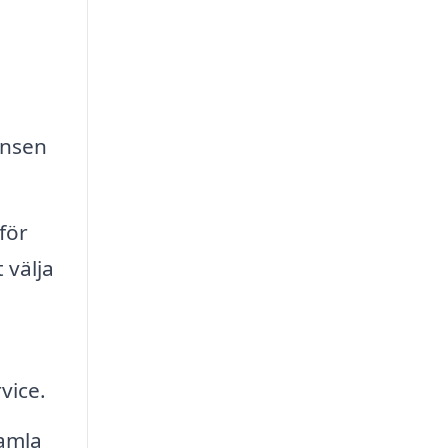
ensen
för
 välja
vice.
samla