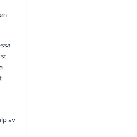
gen
essa
ust
na
t
e
älp av