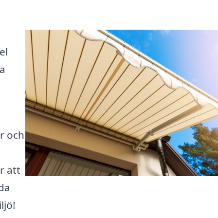
el
ta
er och
r att
dda
ljö!