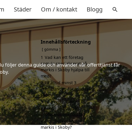
m
Städer
Om / kontakt
Blogg
Innehållsförteckning
gömma
1
Vad kan ett företag
som är specialiserat på
u följer denna guide och använder vår offerttjänst får
markis i Skoby hjälpa till
oby.
med?
2
Få alltid minst 3
erbjudanden för markis i
Skoby
3
Få 3 erbjudanden för
markis i Skoby från
professionella företag
4
Hur mycket kostar
markis i Skoby?