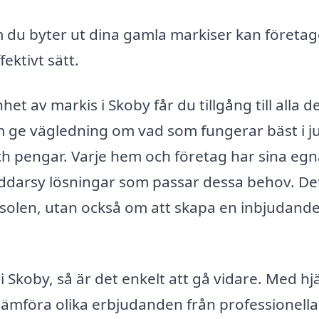
du byter ut dina gamla markiser kan företa
ektivt sätt.
t av markis i Skoby får du tillgång till alla d
m ge vägledning om vad som fungerar bäst i j
och pengar. Varje hem och företag har sina eg
äddarsy lösningar som passar dessa behov. De
 solen, utan också om att skapa en inbjudand
i Skoby, så är det enkelt att gå vidare. Med hj
jämföra olika erbjudanden från professionella