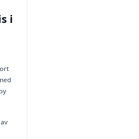
s i
ort
 med
oby
 av