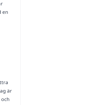
ar
d en
ttra
ag är
r och