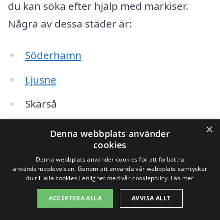
du kan söka efter hjälp med markiser.
Några av dessa städer är:
Söderhamn
Ljusne
Skärså
×
Bjuråker
Denna webbplats använder
cookies
Gävle
Denna webbplats använder cookies för att förbättra
användarupplevelsen. Genom att använda vår webbplats samtycker
Hudiksvall
du till alla cookies i enlighet med vår cookiepolicy.
Läs mer
ACCEPTERA ALLA
AVVISA ALLT
Delsbo