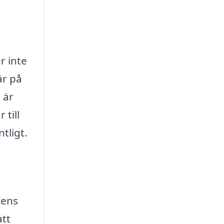
n
r inte
är på
 är
 till
tligt.
n
rens
att