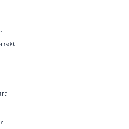
.
orrekt
tra
er