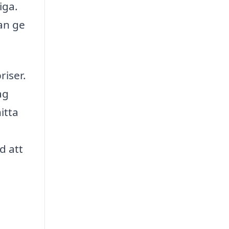
iga.
an ge
riser.
ag
itta
d att