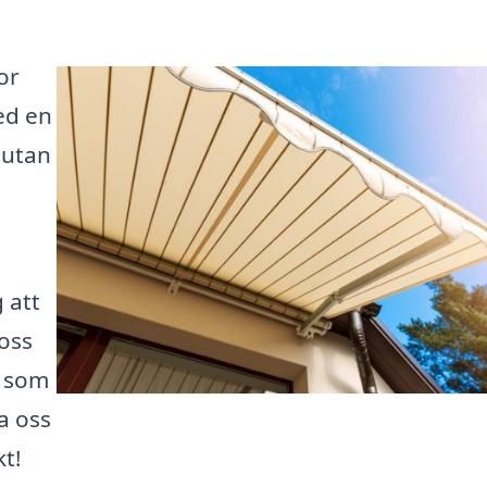
or
Med en
 utan
 att
 oss
t som
a oss
t!