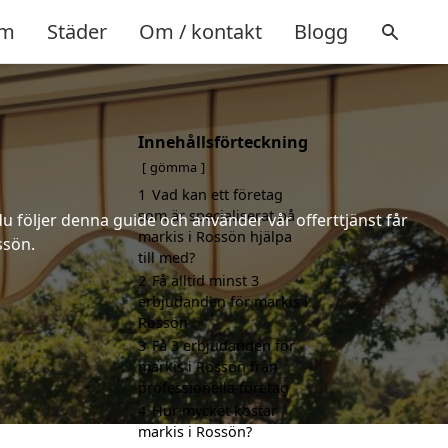
m
Städer
Om / kontakt
Blogg
Innehållsförteckning
gömma
1
Vad kan ett företag
som är specialiserat på
u följer denna guide och använder vår offerttjänst får
markis i Rossön hjälpa
ssön.
till med?
2
Få alltid minst 3
erbjudanden för markis i
Rossön
3
Få 3 erbjudanden för
markis i Rossön från
professionella företag
4
Hur mycket kostar
markis i Rossön?