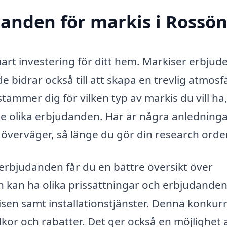
danden för markis i Rossö
mart investering för ditt hem. Markiser erbjude
e bidrar också till att skapa en trevlig atmosf
ämmer dig för vilken typ av markis du vill ha,
tre olika erbjudanden. Här är några anledningar
u överväger, så länge du gör din research orden
 erbjudanden får du en bättre översikt över
n kan ha olika prissättningar och erbjudande
sen samt installationstjänster. Denna konkur
lkor och rabatter. Det ger också en möjlighet 