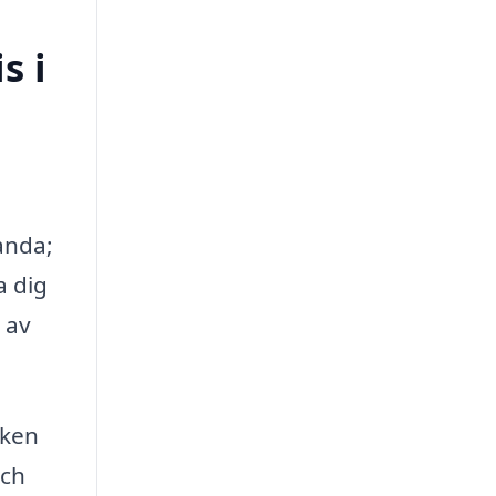
s i
randa;
a dig
 av
lken
och