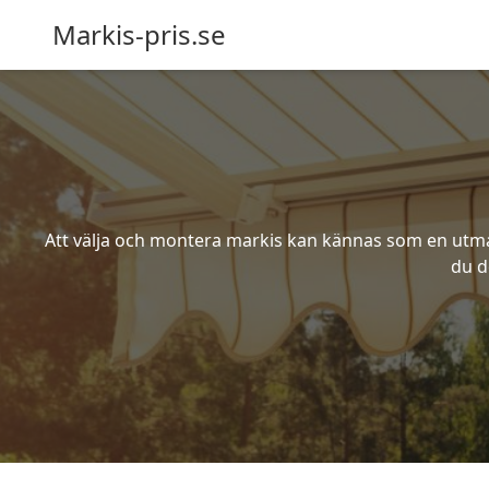
Markis-pris.se
Att välja och montera markis kan kännas som en utmani
du d