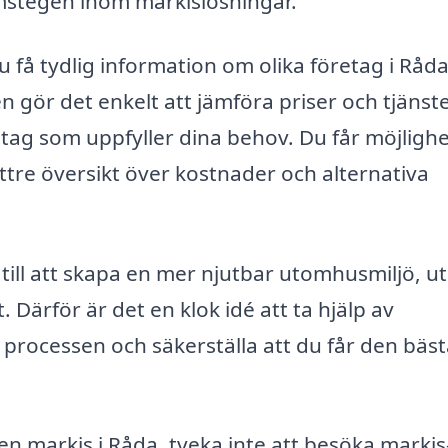
mstegen inom markislösningar.
 få tydlig information om olika företag i Råd
n gör det enkelt att jämföra priser och tjänste
retag som uppfyller dina behov. Du får möjlighe
bättre översikt över kostnader och alternativa
a till att skapa en mer njutbar utomhusmiljö, u
 Därför är det en klok idé att ta hjälp av
processen och säkerställa att du får den bäst
 en markis i Råda, tveka inte att besöka markis