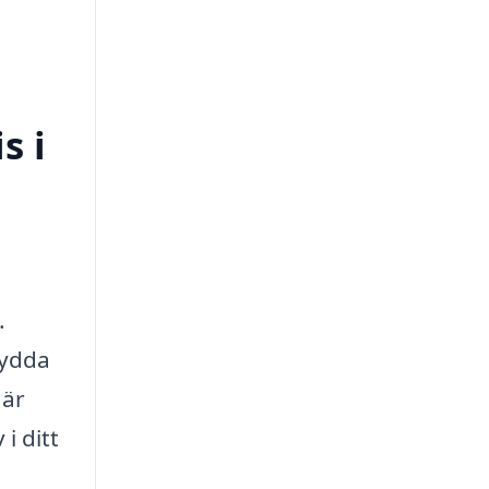
s i
.
kydda
 är
i ditt
i