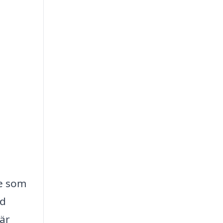
re som
dd
 är