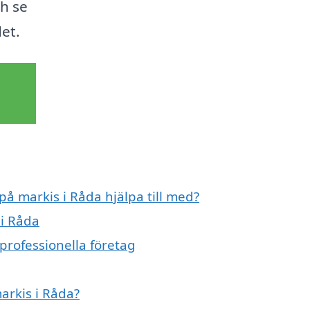
h se
det.
på markis i Råda hjälpa till med?
 i Råda
professionella företag
arkis i Råda?