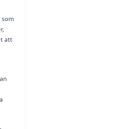
a som
r,
t att
tan
a
-