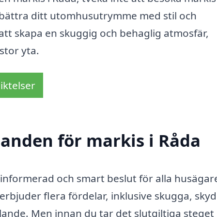
förbättra ditt utomhusutrymme med stil och
g att skapa en skuggig och behaglig atmosfär,
stor yta.
iktelser
danden för markis i Råda
linformerad och smart beslut för alla husäga
 erbjuder flera fördelar, inklusive skugga, sky
alande. Men innan du tar det slutgiltiga steget