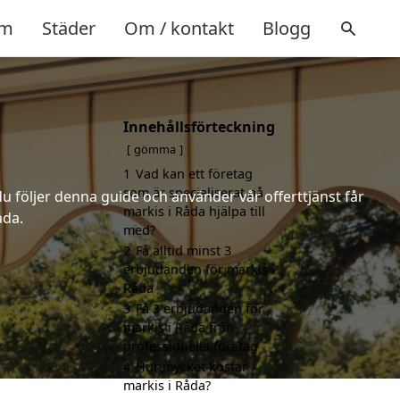
m
Städer
Om / kontakt
Blogg
Innehållsförteckning
gömma
1
Vad kan ett företag
som är specialiserat på
u följer denna guide och använder vår offerttjänst får
markis i Råda hjälpa till
åda.
med?
2
Få alltid minst 3
erbjudanden för markis i
Råda
3
Få 3 erbjudanden för
markis i Råda från
professionella företag
4
Hur mycket kostar
markis i Råda?