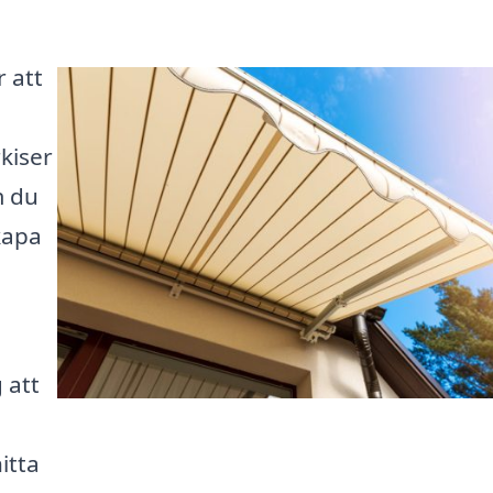
r att
kiser
m du
skapa
 att
hitta