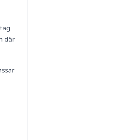
etag
n där
assar