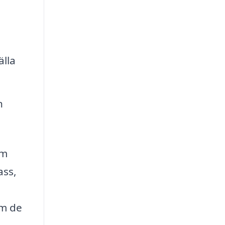
älla
n
om
ass,
om de