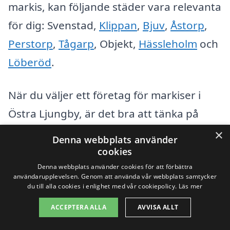
markis, kan följande städer vara relevanta
för dig: Svenstad,
Klippan
,
Bjuv
,
Åstorp
,
Perstorp
,
Tågarp
, Objekt,
Hässleholm
och
Löberöd
.
När du väljer ett företag för markiser i
Östra Ljungby, är det bra att tänka på
några viktiga faktorer:
×
Denna webbplats använder
cookies
Erfarenhet: Se till att företaget har
Denna webbplats använder cookies för att förbättra
användarupplevelsen. Genom att använda vår webbplats samtycker
erfarenhet inom markisinstallation
du till alla cookies i enlighet med vår cookiepolicy.
Läs mer
och kan ge referenser.
ACCEPTERA ALLA
AVVISA ALLT
Pris: Jämför offerter från olika företag