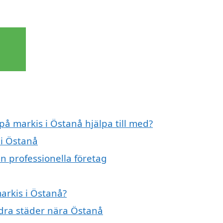
på markis i Östanå hjälpa till med?
 i Östanå
n professionella företag
markis i Östanå?
andra städer nära Östanå