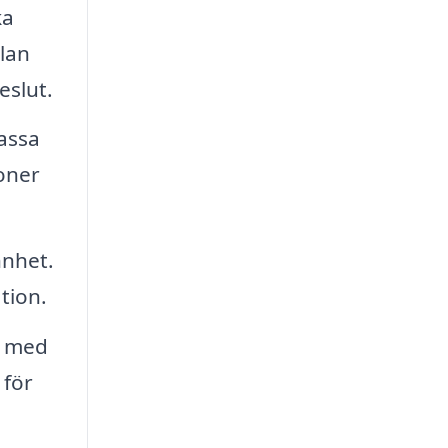
ka
llan
eslut.
passa
oner
nnhet.
tion.
t med
 för