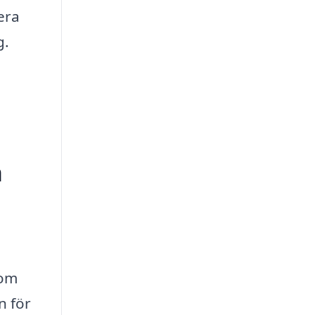
era
g.
å
,
som
n för