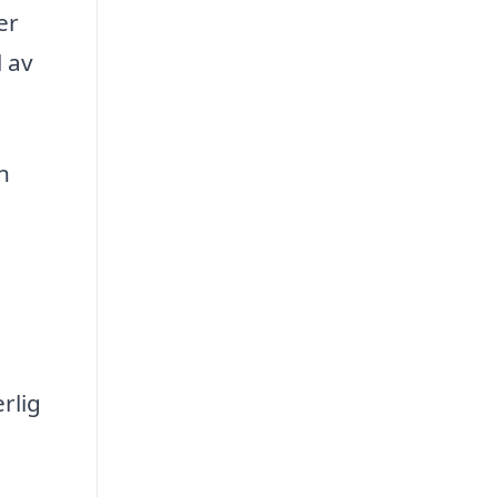
er
l av
n
rlig