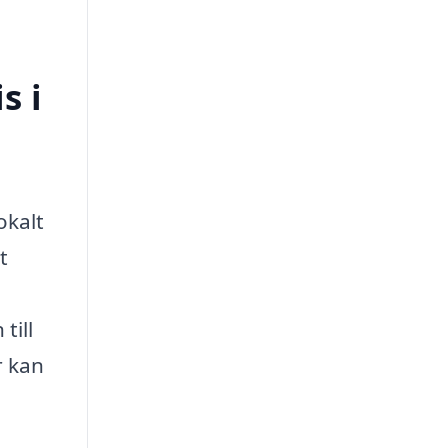
s i
okalt
t
till
r kan