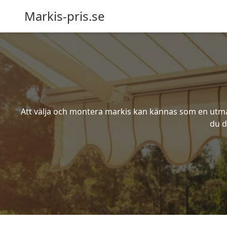
Markis-pris.se
Att välja och montera markis kan kännas som en utmani
du d