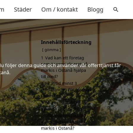
m
Städer
Om / kontakt
Blogg
Innehållsförteckning
gömma
1
Vad kan ett företag
som är specialiserat på
u följer denna guide och använder vår offerttjänst får
markis i Östanå hjälpa
tanå.
till med?
2
Få alltid minst 3
erbjudanden för markis i
Östanå
3
Få 3 erbjudanden för
markis i Östanå från
professionella företag
4
Hur mycket kostar
markis i Östanå?