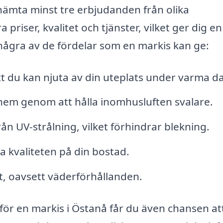
nhämta minst tre erbjudanden från olika
priser, kvalitet och tjänster, vilket ger dig en
några av de fördelar som en markis kan ge:
att du kan njuta av din uteplats under varma d
t hem genom att hålla inomhusluften svalare.
n UV-strålning, vilket förhindrar blekning.
 kvaliteten på din bostad.
nt, oavsett väderförhållanden.
r för en markis i Östanå får du även chansen at