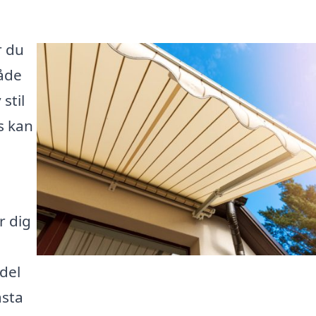
r du
både
stil
s kan
r dig
del
ästa