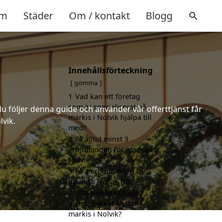
m
Städer
Om / kontakt
Blogg
Innehållsförteckning
gömma
1
Vad kan ett företag
som är specialiserat på
u följer denna guide och använder vår offerttjänst får
markis i Nolvik hjälpa till
lvik.
med?
2
Få alltid minst 3
erbjudanden för markis i
Nolvik
3
Få 3 erbjudanden för
markis i Nolvik från
professionella företag
4
Hur mycket kostar
markis i Nolvik?