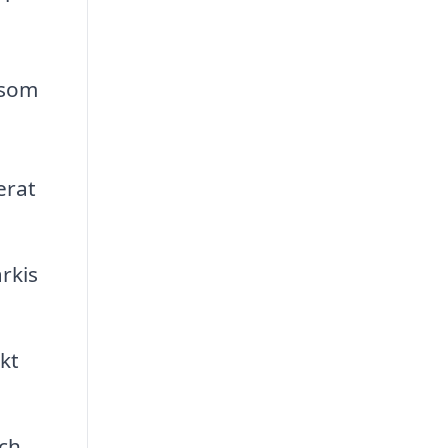
 som
erat
rkis
kt
och