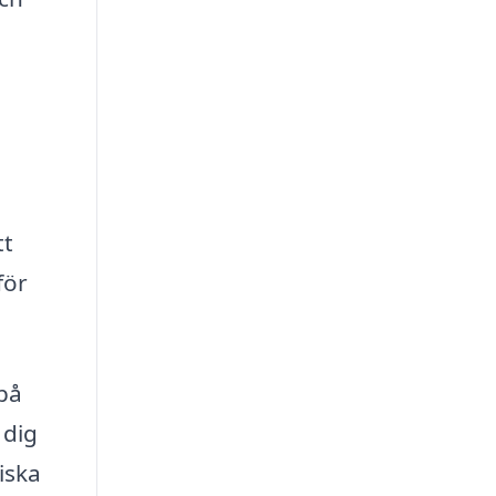
tt
för
 på
 dig
iska