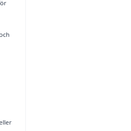
för
 och
eller