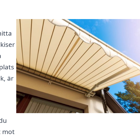
hitta
kiser
a
plats
k, är
 du
t mot