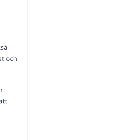
kså
at och
ör
att