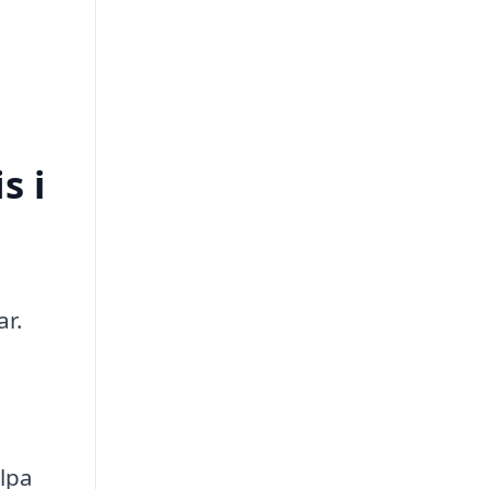
s i
ar.
älpa