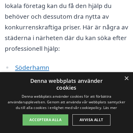
lokala företag kan du få den hjälp du
behöver och dessutom dra nytta av
konkurrenskraftiga priser. Här är några av
städerna i närheten där du kan söka efter
professionell hjälp:
Söderhamn
×
Denna webbplats använder
Nogersund
cookies
Delsbo
Denna webbplats använder cookies för att förbättra
användarupplevelsen. Genom att använda vår webbplats samtycker
du till alla cookies i enlighet med vår cookiepolicy.
Läs mer
Björkberg
ACCEPTERA ALLA
AVVISA ALLT
Ljusne