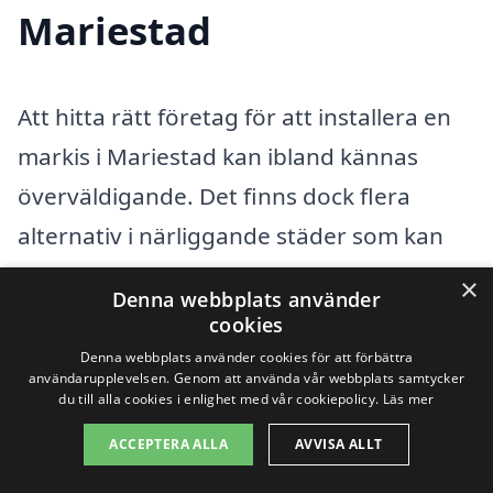
Mariestad
Att hitta rätt företag för att installera en
markis i Mariestad kan ibland kännas
överväldigande. Det finns dock flera
alternativ i närliggande städer som kan
erbjuda professionella tjänster med
×
Denna webbplats använder
konkurrenskraftiga priser. Varför inte
cookies
överväga att söka efter företag för markis
Denna webbplats använder cookies för att förbättra
användarupplevelsen. Genom att använda vår webbplats samtycker
i städer som ligger i närheten av
du till alla cookies i enlighet med vår cookiepolicy.
Läs mer
Mariestad? Här är några städer där du
ACCEPTERA ALLA
AVVISA ALLT
kan hitta experter som kan hjälpa dig: