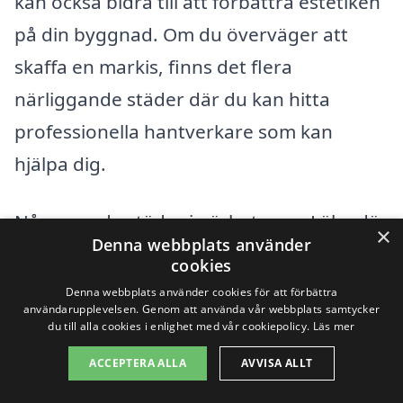
kan också bidra till att förbättra estetiken
på din byggnad. Om du överväger att
skaffa en markis, finns det flera
närliggande städer där du kan hitta
professionella hantverkare som kan
hjälpa dig.
Några av de städer i närheten av Läby där
×
Denna webbplats använder
du kan hitta företag som erbjuder
cookies
markistjänster inkluderar:
Denna webbplats använder cookies för att förbättra
användarupplevelsen. Genom att använda vår webbplats samtycker
du till alla cookies i enlighet med vår cookiepolicy.
Läs mer
Uppsala
ACCEPTERA ALLA
AVVISA ALLT
Bälinge