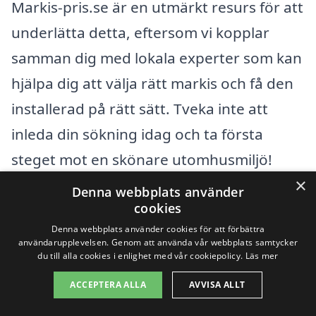
Markis-pris.se är en utmärkt resurs för att
underlätta detta, eftersom vi kopplar
samman dig med lokala experter som kan
hjälpa dig att välja rätt markis och få den
installerad på rätt sätt. Tveka inte att
inleda din sökning idag och ta första
steget mot en skönare utomhusmiljö!
×
Denna webbplats använder
cookies
Få 3 erbjudanden, gratis och utan
Denna webbplats använder cookies för att förbättra
förpliktelser
användarupplevelsen. Genom att använda vår webbplats samtycker
du till alla cookies i enlighet med vår cookiepolicy.
Läs mer
ACCEPTERA ALLA
AVVISA ALLT
Sök efter en