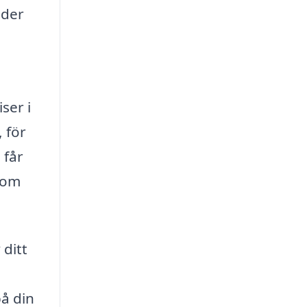
uder
ser i
, för
 får
 som
 ditt
på din