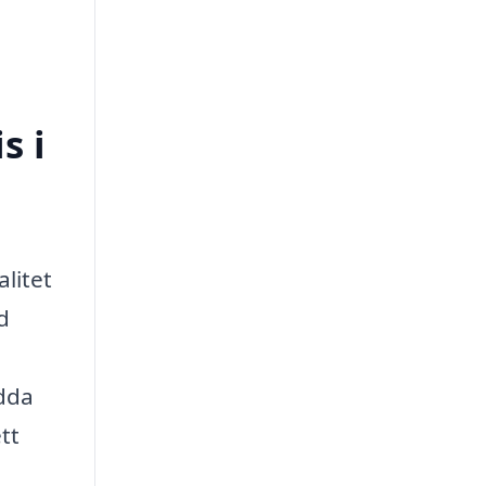
s i
litet
d
ydda
tt