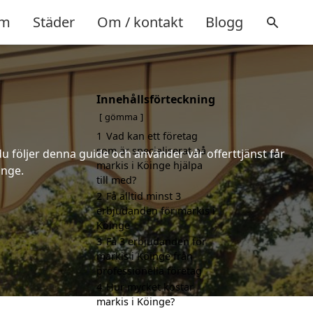
m
Städer
Om / kontakt
Blogg
Innehållsförteckning
gömma
1
Vad kan ett företag
som är specialiserat på
u följer denna guide och använder vår offerttjänst får
markis i Köinge hjälpa
inge.
till med?
2
Få alltid minst 3
erbjudanden för markis i
Köinge
3
Få 3 erbjudanden för
markis i Köinge från
professionella företag
4
Hur mycket kostar
markis i Köinge?