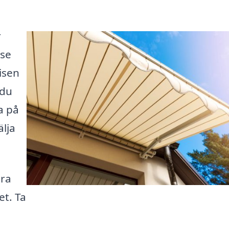
r
.se
isen
 du
a på
älja
ära
et. Ta