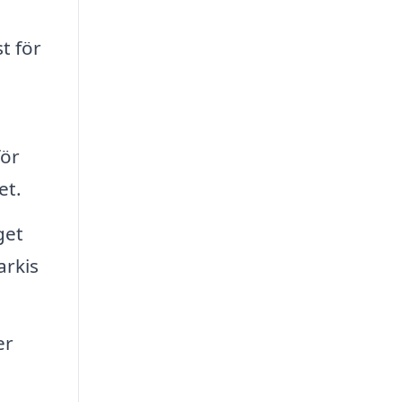
t för
för
et.
get
arkis
er