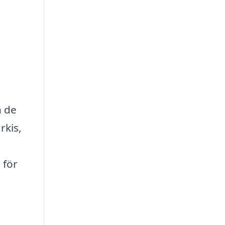
n de
rkis,
 för