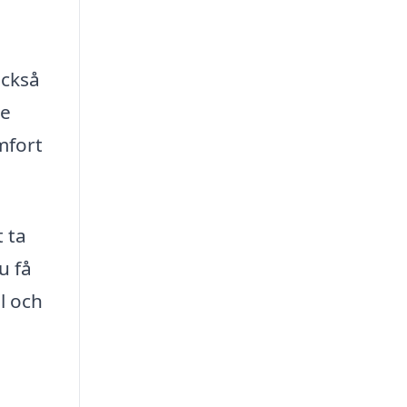
också
te
mfort
 ta
u få
el och