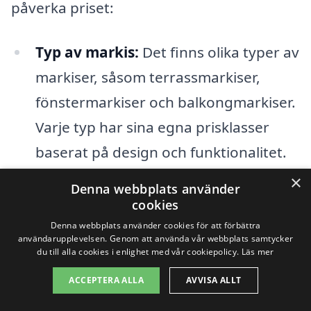
påverka priset:
Typ av markis:
Det finns olika typer av
markiser, såsom terrassmarkiser,
fönstermarkiser och balkongmarkiser.
Varje typ har sina egna prisklasser
baserat på design och funktionalitet.
×
Installation:
Kostnaden för
Denna webbplats använder
cookies
installation kan variera beroende på
Denna webbplats använder cookies för att förbättra
komplexiteten. En enkel installation
användarupplevelsen. Genom att använda vår webbplats samtycker
du till alla cookies i enlighet med vår cookiepolicy.
Läs mer
kan kosta mindre, medan
ACCEPTERA ALLA
AVVISA ALLT
installationer som kräver mer arbete