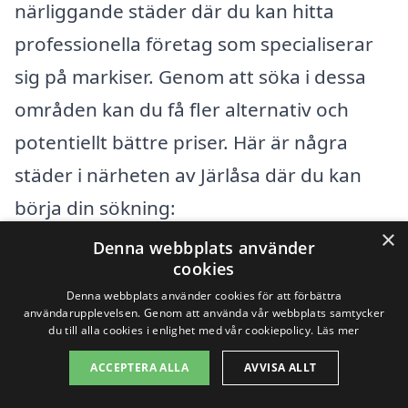
närliggande städer där du kan hitta
professionella företag som specialiserar
sig på markiser. Genom att söka i dessa
områden kan du få fler alternativ och
potentiellt bättre priser. Här är några
städer i närheten av Järlåsa där du kan
börja din sökning:
×
Denna webbplats använder
Uppsala
cookies
Denna webbplats använder cookies för att förbättra
Bälinge
användarupplevelsen. Genom att använda vår webbplats samtycker
du till alla cookies i enlighet med vår cookiepolicy.
Läs mer
Götering
ACCEPTERA ALLA
AVVISA ALLT
Miklagård