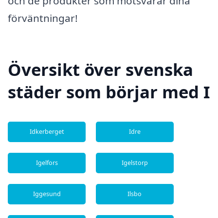
och de produkter som motsvarar dina
förväntningar!
Översikt över svenska
städer som börjar med I
Idkerberget
Idre
Igelfors
Igelstorp
Iggesund
Ilsbo