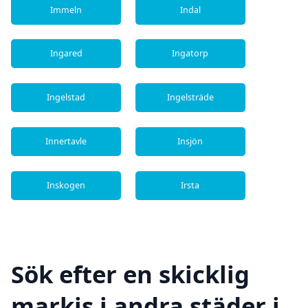
Immeln
Indal
Ingared
Ingatorp
Ingelstad
Ingelsträde
Innertavle
Insjön
Inskogen
Irsta
Sök efter en skicklig
markis i andra städer i